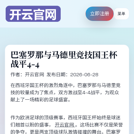
立即注册
菜单
巴塞罗那与马德里竞技国王杯
战平4-4
作者：开云官网 发布日期：2026-06-28
在西班牙国王杯的激烈角逐中，巴塞罗那与马德里竞
技的较量成为了焦点，双方激战至4-4战平，为观众
献上了一场精彩的足球盛宴。
作为欧洲足球的顶级赛事，西班牙国王杯始终是球迷
们翘首以盼的盛事，
开云官网
。这场比赛不仅是荣誉
的争夺，更是两支顶级球队激情碰撞的舞台。巴塞罗