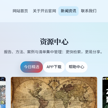
网站首页
关于开云官网
新闻资讯
联系我们
资源中心
报告、方法、案例与清单集中管理：更快检索，更易分享。
今日精选
APP下载
帮助中心