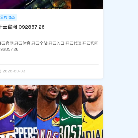
公司动态
开云官网 092857 26
开云官网,开云体育,开云全站,开云入口,开云代理,开云官网
92857 26
2026-08-03