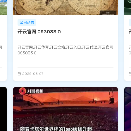
公司动态
开云官网 093033 0
网
开云官网,开云体育,开云全站,开云入口,开云代理,开云官网
093033 0
0
2026-08-07