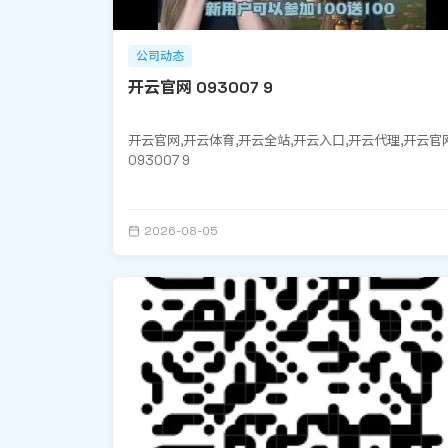
公司动态
开云官网 093007 9
开云官网,开云体育,开云全站,开云入口,开云代理,开云官
093007 9
2026-08-05