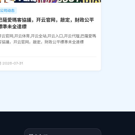
公司动态
巴薩愛瑪客協議，开云官网，敲定，財政公平
標準未全達標
开云官网,开云体育,开云全站,开云入口,开云代理,巴薩愛瑪
客協議，开云官网，敲定，財政公平標準未全達標
2026-07-31