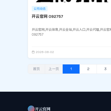
公司动态
开云官网 092757
开云官网,开云体育,开云全站,开云入口,开云代理,开云官
092757
2026-08-02
首页
上一页
1
2
3
开云官网