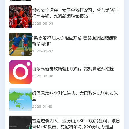
郑钦文全运会上女子单双打双冠，曾与尤晓迪
搭档夺铜，九派新闻独家报道
2026-06-08
“奥协第27届大会隆重开幕 巴赫强调团结创新
新华网讯”
2026-06-07
山东高速击败新疆伊力特，常规赛激烈碰撞
2026-06-06
姆巴佩双响李刚仁建功，大巴黎3-0力克AC米
兰
2026-04-19
雷霆逆袭湖人，亚历山大36+9力挽狂澜，浓眉
哥14+12反击，克尼科尔特添20分助力翻盘