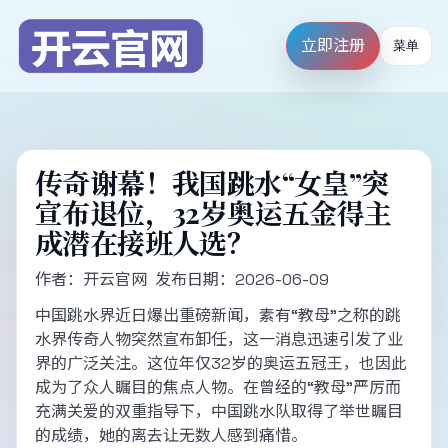
立即注册
菜单
传奇谢幕！我国跳水“女皇”突
宣布退位，32岁奥运五金得主
成潜在接班人选？
作者：开云官网 发布日期：2026-06-09
中国跳水界近日爆出重磅新闻，素有“教母”之称的跳
水界传奇人物突然宣布卸任，这一消息迅速引发了业
界的广泛关注。这位年仅32岁的奥运五冠王，也因此
成为了众人瞩目的焦点人物。在曾经的“教母”严厉而
充满关爱的双重指导下，中国跳水队取得了举世瞩目
的成绩，她的离去让无数人感到痛惜。