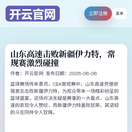
立即注册
菜单
山东高速击败新疆伊力特，常
规赛激烈碰撞
作者：开云官网 发布日期：2026-06-06
篮球赛场传来喜讯，CBA常规赛中，山东高速凭借顽
强意志击败新疆伊力特，为观众带来一场精彩纷呈的
篮球盛宴。这场对决无疑是赛事的一大看点，山东高
速的表现令人赞叹，而新疆伊力特虽败犹荣，其坚韧
的斗志同样令人钦佩。