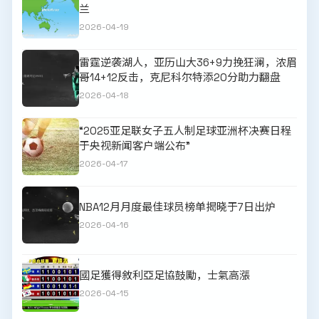
兰
2026-04-19
雷霆逆袭湖人，亚历山大36+9力挽狂澜，浓眉
哥14+12反击，克尼科尔特添20分助力翻盘
2026-04-18
“2025亚足联女子五人制足球亚洲杯决赛日程
于央视新闻客户端公布”
2026-04-17
NBA12月月度最佳球员榜单揭晓于7日出炉
2026-04-16
國足獲得敘利亞足協鼓勵，士氣高漲
2026-04-15