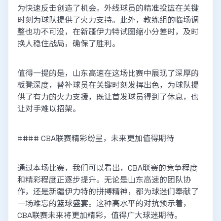
为快速反击创造了机会。外线球员的精准投篮在关键
时刻为球队提供了火力支持。此外，教练组的临场调
整也功不可没，在新疆伊力特试图缩小分差时，及时
换人稳住战局，确保了胜利。
值得一提的是，山东高速在这场比赛中展现了深厚的
板凳深度，替补球员在关键时刻发挥出色，为球队提
供了有力的火力支援，既让首发球员得到了休息，也
让对手难以招架。
#### CBA联赛精彩纷呈，未来更加值得期待
通过本场比赛，我们可以看出，CBA联赛的竞争程度
和精彩程度正逐步提升。无论是山东高速的团队协
作，还是新疆伊力特的拼搏精神，都为球迷们奉献了
一场难忘的篮球盛宴。这种高水平的对抗预示着，
CBA联赛未来将更加精彩，值得广大球迷期待。