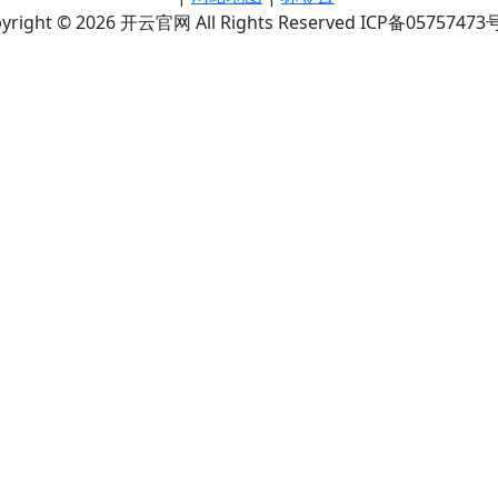
yright © 2026 开云官网 All Rights Reserved ICP备05757473