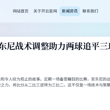
网站首页
关于开云官网
新闻资讯
联系我们
东尼战术调整助力两球追平三
能和令人叹为观止的故事。近期一场备受瞩目的比赛，安东尼的
转之力，将比分从二比三逆转为三比二。这不仅是一场技术与策