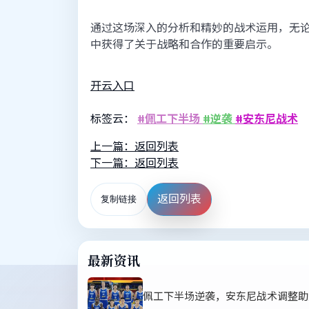
通过这场深入的分析和精妙的战术运用，无
中获得了关于战略和合作的重要启示。
开云入口
标签云：
#佩工下半场
#逆袭
#安东尼战术
上一篇：返回列表
下一篇：返回列表
返回列表
复制链接
最新资讯
佩工下半场逆袭，安东尼战术调整助