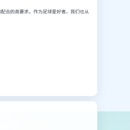
和配合的高要求。作为足球爱好者，我们也从