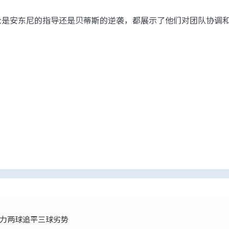
论是安东尼的指导还是贝蒂斯的逆袭，都展示了他们对团队协调
力两球追平三球劣势