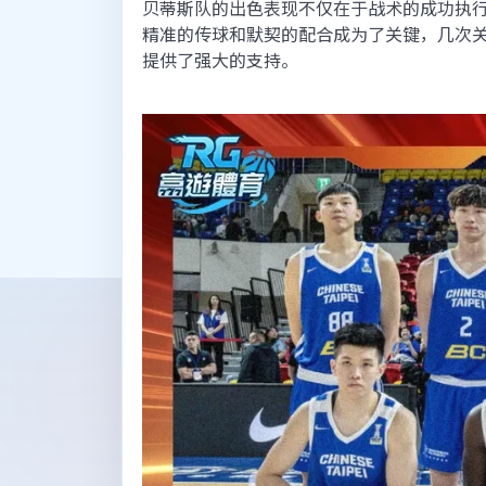
贝蒂斯队的出色表现不仅在于战术的成功执
精准的传球和默契的配合成为了关键，几次
提供了强大的支持。