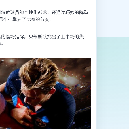
到每位球员的个性化战术，还通过巧妙的阵型
场牢牢掌握了比赛的节奏。
色的临场指挥，贝蒂斯队找出了上半场的失
础。