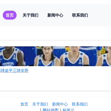
首页
关于我们
新闻中心
联系我们
两球追平三球劣势
首页
关于我们
新闻中心
联系我们
|
网站地图
|
标签云