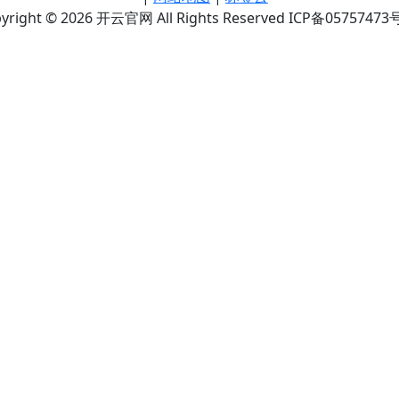
yright © 2026 开云官网 All Rights Reserved ICP备05757473