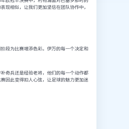
25年欧冠半决赛中，利物浦面对巴塞罗那时的
的表现相似，让我们更加坚信在团队协作中，
同阶段为比赛增添色彩。伊万的每一个决定和
替补奇兵还是经验老将，他们的每一个动作都
比赛因此变得扣人心弦，让足球的魅力更加迷