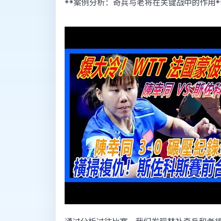
**案例分析：奇兵与老将在关键战中的作用*