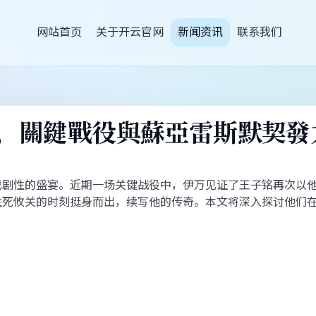
网站首页
关于开云官网
新闻资讯
联系我们
，關鍵戰役與蘇亞雷斯默契發
戏剧性的盛宴。近期一场关键战役中，伊万见证了王子铭再次以
生死攸关的时刻挺身而出，续写他的传奇。本文将深入探讨他们