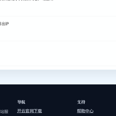
日出炉
导航
支持
开云官网下载
帮助中心
站服