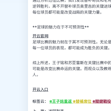
通过分析过往比赛，我们发现替补奇兵和老
逆转胜利，离不开替补球员奥里吉的关键进
每位球员都可能是改变战局的关键力量。
**足球的魅力在于不可预测性**
开云官网
足球比赛的魅力就在于其不可预测性。无论
每一位球员的表现，都可能成为胜负的关键
综上所述，王子铭和苏亚雷斯在关键比赛中
可能是改变比赛命运的关键。而观众以及教
人。
开云入口
标签云：
#王子銘重返
#替補席位
#關鍵戰