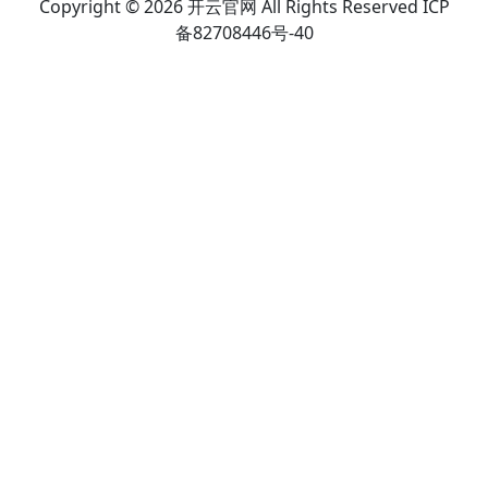
Copyright © 2026 开云官网 All Rights Reserved ICP
备82708446号-40