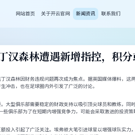
网站首页
关于开云官网
新闻资讯
联系我们
丁汉森林遭遇新增指控，积分
诺丁汉森林因财务违规问题再次成为焦点。据英国媒体爆料，这
产生冲击，也在足球圈内外引发了广泛的讨论。
要。大型俱乐部需要稳定的财政支持以吸引顶尖球员和教练，同
一些俱乐部为了在短期内增强竞争力，可能会采取激进的投资策
巨额投入引起了广泛关注。埃弗顿大笔引进球星以增强球队实力