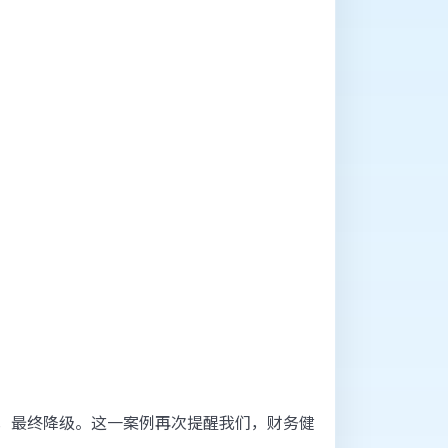
罚，最终降级。这一案例再次提醒我们，财务健