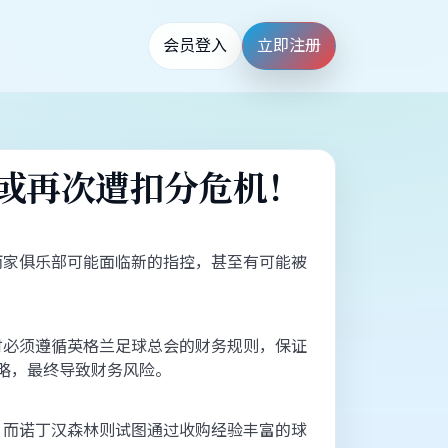
会员登入
立即注册
或再次遭扣分危机！
两家俱乐部可能面临新的指控，甚至有可能被
时必须遵循英格兰足球总会的财务规则，保证
略，最终导致财务风险。
，而诺丁汉森林则试图通过收购经验丰富的球