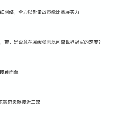
红网络，全力以赴备战市级比赛展实力
，带，是否意在减缓张志磊问鼎世界冠军的速度？
接踵而至
，东契奇贡献接近三双