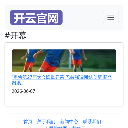
#开幕
“奥协第27届大会隆重开幕 巴赫强调团结创新 新华
网讯”
2026-06-07
首页
关于我们
新闻中心
联系我们