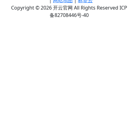
|
网站地图
|
标签云
Copyright © 2026 开云官网 All Rights Reserved ICP
备82708446号-40