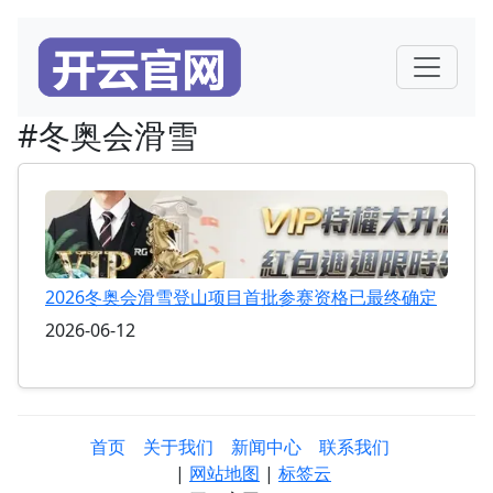
#冬奥会滑雪
2026冬奥会滑雪登山项目首批参赛资格已最终确定
2026-06-12
首页
关于我们
新闻中心
联系我们
|
网站地图
|
标签云