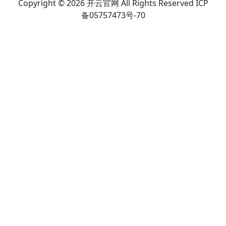
Copyright © 2026 开云官网 All Rights Reserved ICP
备05757473号-70