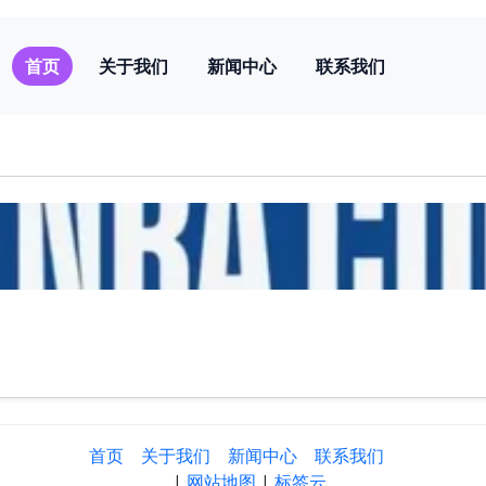
首页
关于我们
新闻中心
联系我们
首页
关于我们
新闻中心
联系我们
|
网站地图
|
标签云