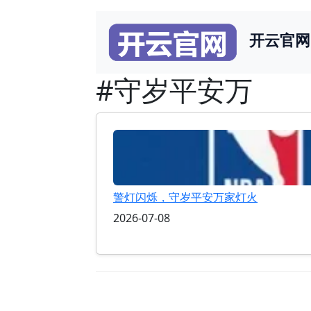
开云官网
#守岁平安万
警灯闪烁，守岁平安万家灯火
2026-07-08