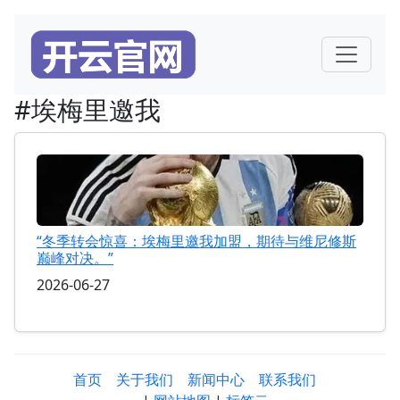
#埃梅里邀我
“冬季转会惊喜：埃梅里邀我加盟，期待与维尼修斯
巅峰对决。”
2026-06-27
首页
关于我们
新闻中心
联系我们