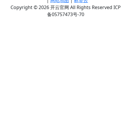
|
网站地图
|
标签云
Copyright © 2026 开云官网 All Rights Reserved ICP
备05757473号-70