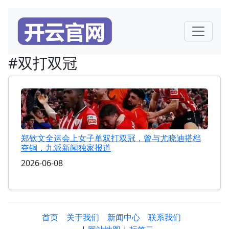
#双打双冠
郑钦文全运会上女子单双打双冠，曾与尤晓迪搭档
夺铜，九派新闻独家报道
2026-06-08
首页
关于我们
新闻中心
联系我们